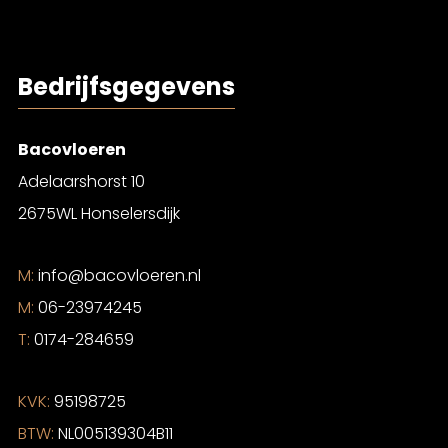
Bedrijfsgegevens
Bacovloeren
Adelaarshorst 10
2675WL Honselersdijk
M:
info@bacovloeren.nl
M:
06-23974245
T:
0174-284659
KVK:
95198725
BTW:
NL005139304B11