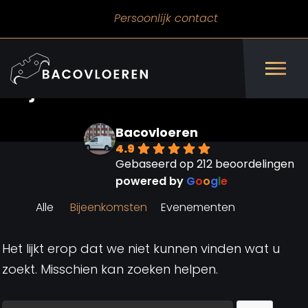
Persoonlijk contact
Bijeenkomsten
Bacovloeren
4.9
Gebaseerd op 212 beoordelingen
powered by
G
o
o
g
l
e
Alle
Bijeenkomsten
Evenementen
Het lijkt erop dat we niet kunnen vinden wat u
zoekt. Misschien kan zoeken helpen.