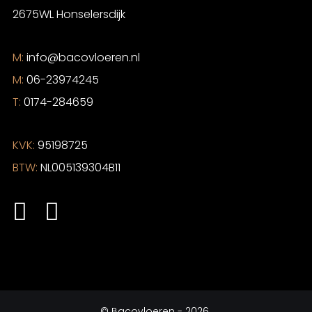
2675WL Honselersdijk
M:
info@bacovloeren.nl
M:
06-23974245
T:
0174-284659
KVK:
95198725
BTW:
NL005139304B11
©
Bacovloeren
- 2026