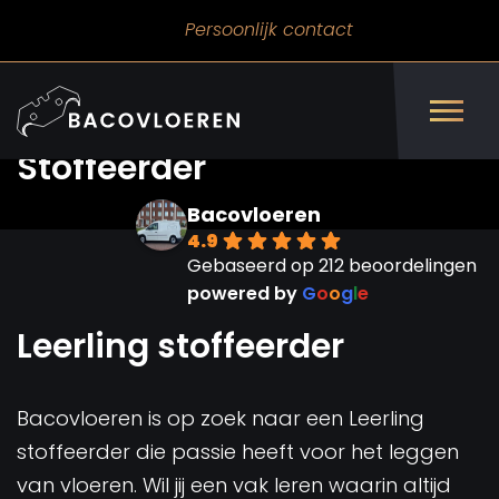
Persoonlijk contact
Vacature Leerling
Stoffeerder
Bacovloeren
4.9
Gebaseerd op 212 beoordelingen
powered by
G
o
o
g
l
e
Leerling stoffeerder
Bacovloeren is op zoek naar een Leerling
stoffeerder die passie heeft voor het leggen
van vloeren. Wil jij een vak leren waarin altijd