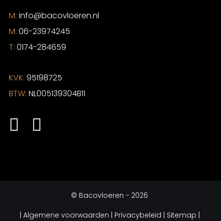
M:
info@bacovloeren.nl
M:
06-23974245
T:
0174-284659
KVK:
95198725
BTW:
NL005139304B11
©
Bacovloeren
- 2026
|
Algemene voorwaarden
| Privacybeleid |
Sitemap |