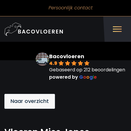
Persoonlijk contact
Vloeren Miss Jones
Bacovloeren
4.9
Gebaseerd op 212 beoordelingen
powered by
G
o
o
g
l
e
Naar overzicht