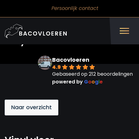
Persoonlijk contact
Vinyl vloer
Bacovloeren
4.9
Gebaseerd op 212 beoordelingen
powered by
G
o
o
g
l
e
Naar overzicht