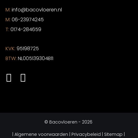
M:
info@bacovloeren.nl
M:
06-23974245
T:
0174-284659
KVK:
95198725
BTW:
NL005139304B11
©
Bacovloeren
- 2026
|
Algemene voorwaarden
| Privacybeleid |
Sitemap |