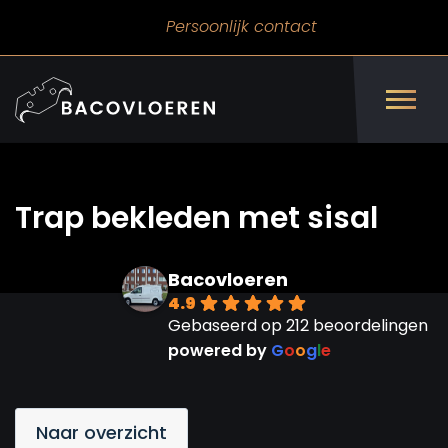
Persoonlijk contact
Trap bekleden met sisal
Bacovloeren
4.9
Gebaseerd op 212 beoordelingen
powered by
G
o
o
g
l
e
Naar overzicht