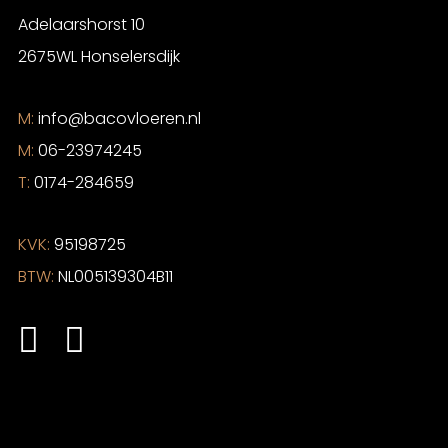
Adelaarshorst 10
2675WL Honselersdijk
M:
info@bacovloeren.nl
M:
06-23974245
T:
0174-284659
KVK:
95198725
BTW:
NL005139304B11