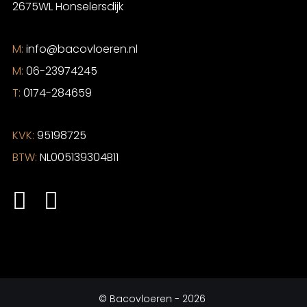
2675WL Honselersdijk
M:
info@bacovloeren.nl
M:
06-23974245
T:
0174-284659
KVK:
95198725
BTW:
NL005139304B11
©
Bacovloeren
- 2026