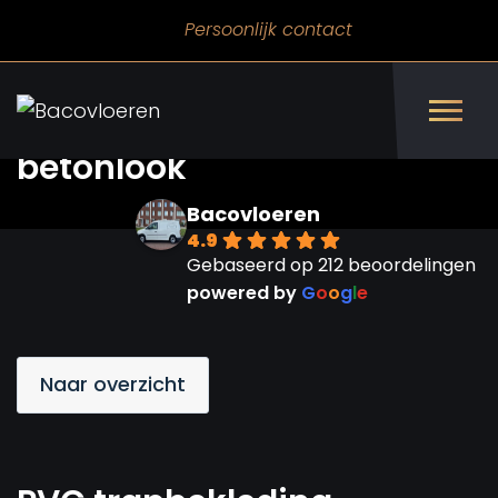
Persoonlijk contact
PVC trapbekleding
betonlook
Bacovloeren
4.9
Gebaseerd op 212 beoordelingen
powered by
G
o
o
g
l
e
Naar overzicht