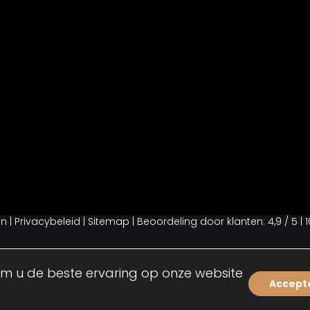
en
| Privacybeleid |
Sitemap |
Beoordeling
door klanten:
4,9
/
5
|
1
m u de beste ervaring op onze website
Accept