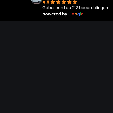
4.9
Gebaseerd op 212 beoordelingen
powered by
G
o
o
g
l
e