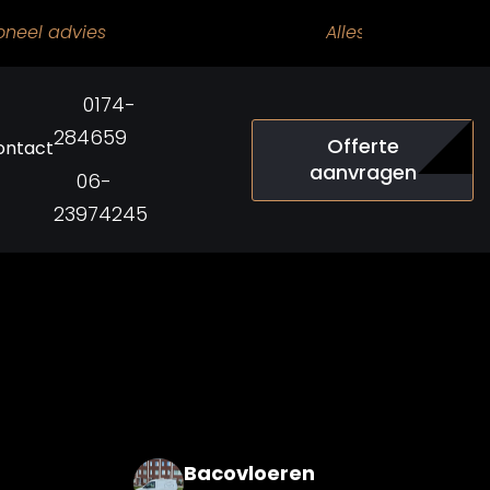
oneel advies
Alles is mogelijk
0174-
284659
Offerte
ontact
aanvragen
06-
23974245
Bacovloeren