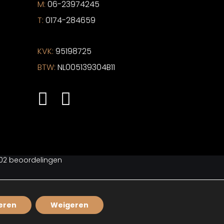
M:
06-23974245
T:
0174-284659
KVK:
95198725
BTW:
NL005139304B11
02
beoordelingen
eren
Weigeren