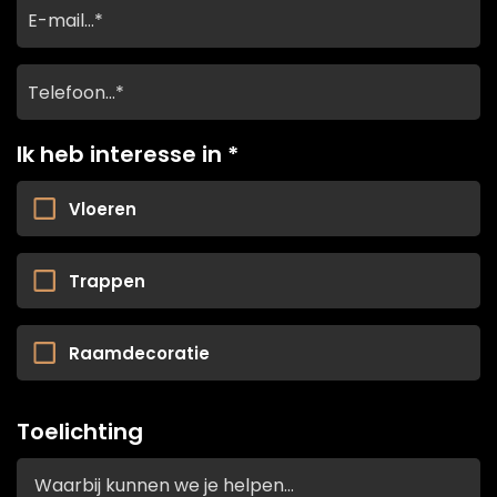
E-
mail…
*
Telefoon…
*
Ik heb interesse in *
Vloeren
Trappen
Ik
heb
Raamdecoratie
interesse
Ik
in
heb
2*
interesse
Toelichting
in