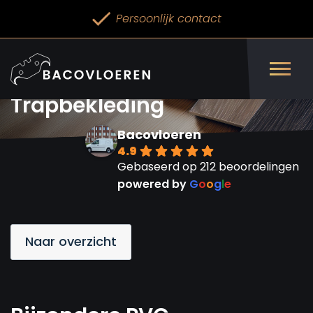
Persoonlijk contact
Bijzondere PVC
Trapbekleding
Bacovloeren
4.9
Gebaseerd op 212 beoordelingen
powered by
G
o
o
g
l
e
Naar overzicht