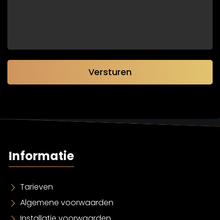
3*
Informatie
Tarieven
Algemene voorwaarden
Installatie voorwaarden