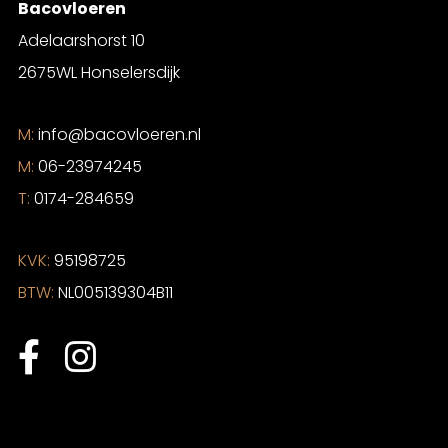
Bacovloeren
Adelaarshorst 10
2675WL Honselersdijk
M:
info@bacovloeren.nl
M:
06-23974245
T:
0174-284659
KVK:
95198725
BTW:
NL005139304B11